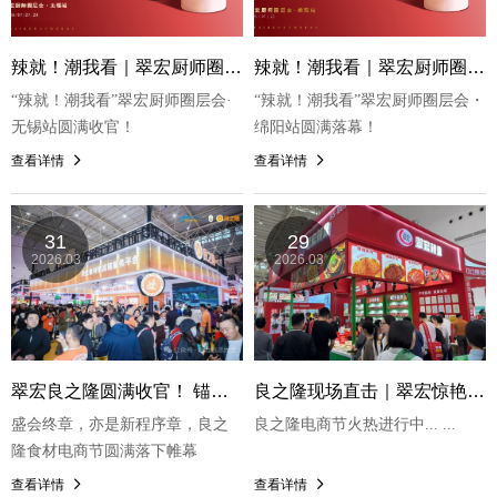
辣就！潮我看｜翠宏厨师圈层会・无锡站圆满落幕，以辣为媒缔结餐饮新合作
辣就！潮我看｜翠宏厨师圈层会・绵阳站圆满落幕，以味聚力赋能本地餐饮
“辣就！潮我看”翠宏厨师圈层会·
“辣就！潮我看”翠宏厨师圈层会・
无锡站圆满收官！
绵阳站圆满落幕！
查看详情
查看详情
31
29
2026.03
2026.03
翠宏良之隆圆满收官！ 锚定行业趋势，赋能餐饮供应链
良之隆现场直击｜翠宏惊艳亮相，实力诠释辣业新标杆！
盛会终章，亦是新程序章，良之
良之隆电商节火热进行中... ...
隆食材电商节圆满落下帷幕
查看详情
查看详情