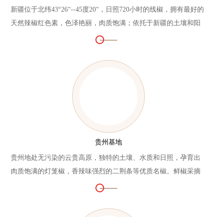
新疆位于北纬43°26“--45度20“，日照720小时的线椒，拥有最好的
天然辣椒红色素，色泽艳丽，肉质饱满；依托于新疆的土壤和阳
光，丰富的水资源，大辣椒个头大，果肉多，味道又香又甜。翠
宏新疆辣椒基地采用人工与机械相结合采摘，经过至少一个月的
戈壁晾晒，机械整体收割。
贵州基地
贵州地处无污染的云贵高原，独特的土壤、水质和日照，孕育出
肉质饱满的灯笼椒，香辣味强烈的二荆条等优质名椒。鲜椒采摘
之后，分批收获，进行悬挂晾晒，最大程度上保持辣椒原有鲜
度。